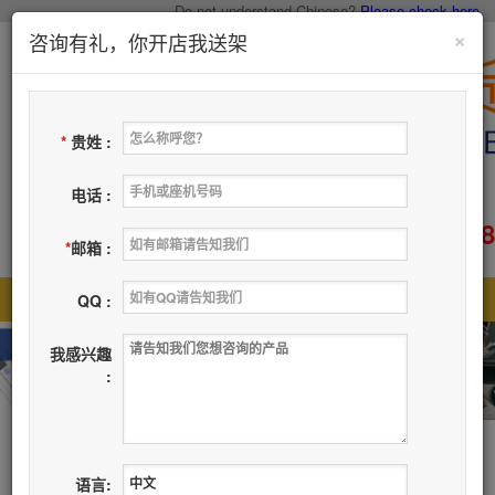
Do not understand Chinese?
Please check here.
×
咨询有礼，你开店我送架
*
贵姓 :
电话 :
400-883-6608
服务电话：
*
邮箱 :
首页
主营品类
关于我们
新闻资讯
|
|
|
|
QQ :
联系我们
留个脚印
|
我感兴趣
:
主营品类
语言: