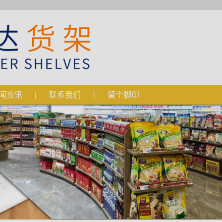
礼，你开店我送架
*
贵姓 :
闻资讯
联系我们
留个脚印
|
|
电话 :
*
邮箱 :
QQ :
感兴趣 :