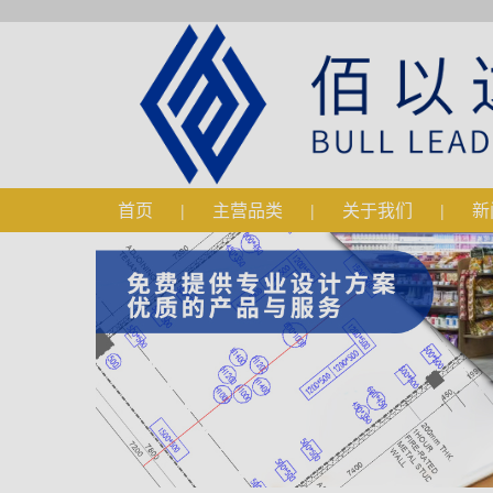
咨询有
首页
主营品类
关于我们
新
|
|
|
我