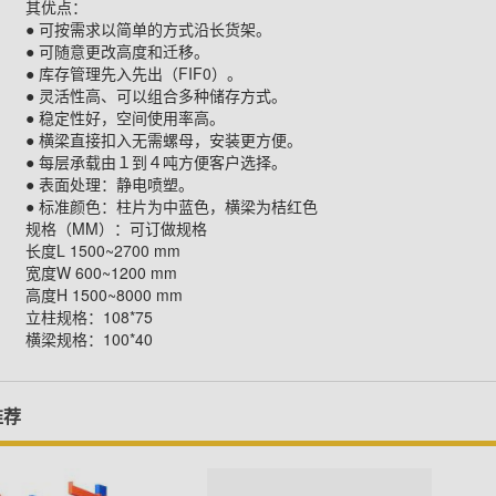
其优点：
● 可按需求以简单的方式沿长货架。
● 可随意更改高度和迁移。
● 库存管理先入先出（FIF0）。
● 灵活性高、可以组合多种储存方式。
● 稳定性好，空间使用率高。
● 横梁直接扣入无需螺母，安装更方便。
● 每层承载由１到４吨方便客户选择。
● 表面处理：静电喷塑。
● 标准颜色：柱片为中蓝色，横梁为桔红色
规格（MM）：可订做规格
长度L 1500~2700 mm
宽度W 600~1200 mm
高度H 1500~8000 mm
立柱规格：108*75
横梁规格：100*40
推荐