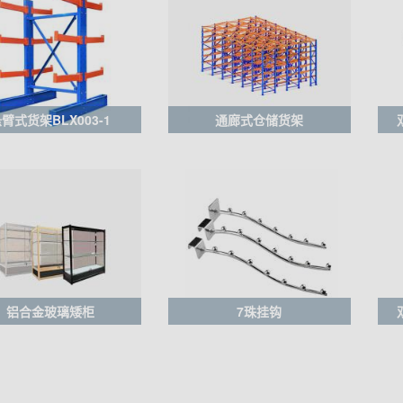
臂式货架BLX003-1
通廊式仓储货架
铝合金玻璃矮柜
7珠挂钩