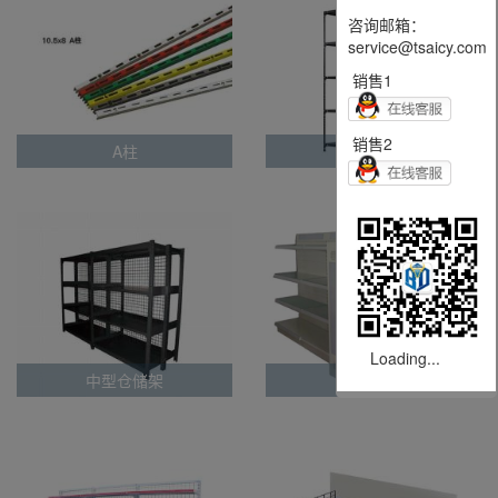
咨询邮箱：
service@tsaicy.com
销售1
销售2
A柱
角钢置物架
Loading...
中型仓储架
化妆品架