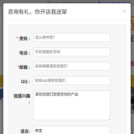
Do not understand Chinese?
Please check here.
×
咨询有礼，你开店我送架
*
贵姓 :
电话 :
400-883-6608
服务电话：
*
邮箱 :
首页
主营品类
关于我们
新闻资讯
|
|
|
|
QQ :
联系我们
留个脚印
|
我感兴趣
:
帖子
语言: