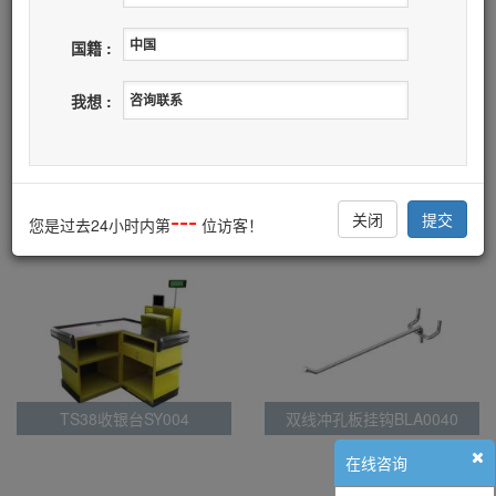
列表
国籍 :
帖子列表
我想 :
1/1
首页
上一页
下一页
尾页
热门推荐
more>>
---
关闭
提交
您是过去24小时内第
位访客！
TS38收银台SY004
双线冲孔板挂钩BLA0040
在线咨询